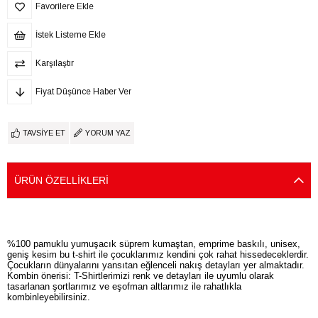
Favorilere Ekle
İstek Listeme Ekle
Karşılaştır
Fiyat Düşünce Haber Ver
TAVSIYE ET
YORUM YAZ
ÜRÜN ÖZELLIKLERI
%100 pamuklu yumuşacık süprem kumaştan, emprime baskılı, unisex,
geniş kesim bu t-shirt ile çocuklarımız kendini çok rahat hissedeceklerdir.
Çocukların dünyalarını yansıtan eğlenceli nakış detayları yer almaktadır.
Kombin önerisi: T-Shirtlerimizi renk ve detayları ile uyumlu olarak
tasarlanan şortlarımız ve eşofman altlarımız ile rahatlıkla
kombinleyebilirsiniz.