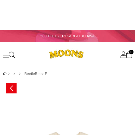
5000 TL ÜZERİ KARGO BEDAVA
0
BeetleBeez-Follow the Sun Oversize T-Shirt - Ekru